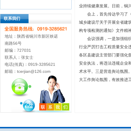
业持续健康发展。日前，铜
会上，首先传达学习了
联系我们
城乡建设厅关于开展全省建
构专项检测的通知》文件精
地址：陕西省铜川市新区铁诺
会议强调，一是加强组
南路56号
行业严厉打击工程质量安全
邮编：727031
各区县建设主管部门要强化
联系人：张女士
安全执法，将违法违规企业
电话(传真)：0919-3285621
邮箱：tcerjian@126.com
术水平。三是营造舆论氛围
大工作舆论氛围，有效推进