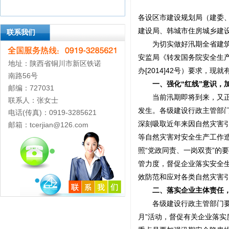
各设区市建设规划局（建委
建设局、韩城市住房城乡建
联系我们
为切实做好汛期全省建筑施
安监局《转发国务院安全生
地址：陕西省铜川市新区铁诺
办[2014]42号）要求，现
南路56号
一、强化“红线”意识，加
邮编：727031
当前汛期即将到来，又正值
联系人：张女士
发生。各级建设行政主管部门
电话(传真)：0919-3285621
深刻吸取近年来因自然灾害
邮箱：tcerjian@126.com
等自然灾害对安全生产工作
照“党政同责、一岗双责”的
管力度，督促企业落实安全
效防范和应对各类自然灾害
二、落实企业主体责任，
各级建设行政主管部门要针
月”活动，督促有关企业落